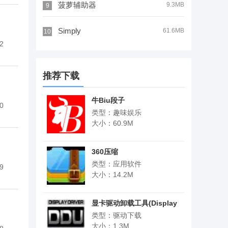
菠萝辅助器
9.3MB
9
Simply
61.6MB
10
2
推荐下载
牛Biu段子
0
类型：趣味娱乐
大小：60.9M
360压缩
类型：应用软件
9
大小：14.2M
显卡驱动卸载工具(Display
Driver Uninstaller)
类型：驱动下载
大小：1.3M