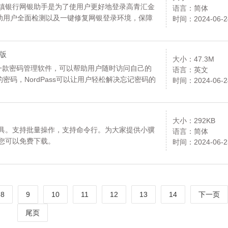
村镇银行网银助手是为了使用户更好地登录高青汇金
语言：简体
助用户全面检测以及一键修复网银登录环境，保障
时间：2024-06-2
方版
大小：47.3M
Pass是一款密码管理软件，可以帮助用户随时访问自己的
语言：英文
码，NordPass可以让用户轻松解决忘记密码的
时间：2024-06-2
大小：292KB
工具。支持批量操作，支持命令行。为大家提供小骥
语言：简体
您可以免费下载。
时间：2024-06-2
8
9
10
11
12
13
14
下一页
尾页