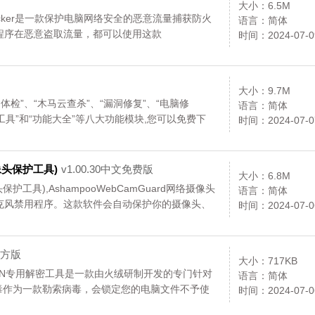
大小：6.5M
wsSpyBlocker是一款保护电脑网络安全的恶意流量捕获防火
语言：简体
程序在恶意盗取流量，都可以使用这款
时间：2024-07-0
安全保卫,您可以免费下载。
大小：9.7M
检”、“木马云查杀”、“漏洞修复”、“电脑修
语言：简体
级工具”和“功能大全”等八大功能模块,您可以免费下
时间：2024-07-0
摄像头保护工具)
v1.00.30中文免费版
大小：6.8M
像头保护工具),AshampooWebCamGuard网络摄像头
语言：简体
克风禁用程序。这款软件会自动保护你的摄像头、
时间：2024-07-0
制它们,您可以免费下载。
1官方版
大小：717KB
yptON专用解密工具是一款由火绒研制开发的专门针对
语言：简体
ON病毒作为一款勒索病毒，会锁定您的电脑文件不予使
时间：2024-07-0
即可解决问题,您可以免费下载。