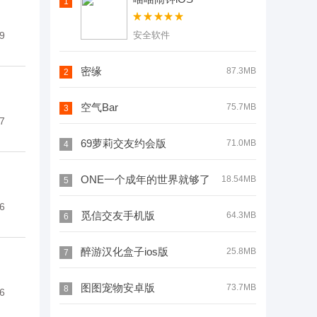
1
9
安全软件
密缘
87.3MB
2
空气Bar
75.7MB
3
7
69萝莉交友约会版
71.0MB
4
ONE一个成年的世界就够了
18.54MB
5
6
觅信交友手机版
64.3MB
6
醉游汉化盒子ios版
25.8MB
7
图图宠物安卓版
73.7MB
8
6