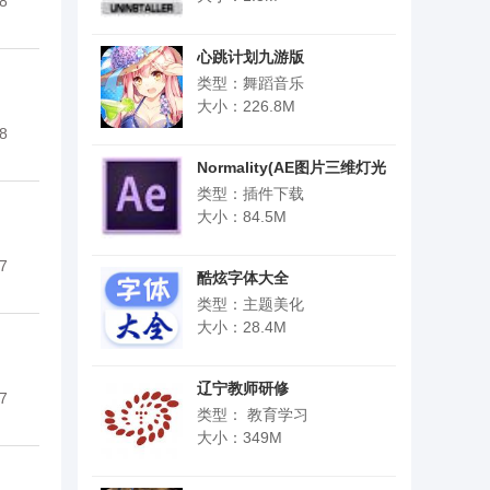
8
心跳计划九游版
类型：舞蹈音乐
大小：226.8M
8
Normality(AE图片三维灯光
插件)
类型：插件下载
大小：84.5M
7
酷炫字体大全
类型：主题美化
大小：28.4M
辽宁教师研修
7
类型： 教育学习
大小：349M