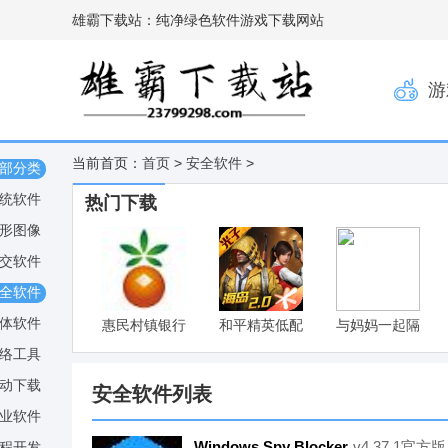
雄霸下载站：纯净绿色软件游戏下载网站
游
当前首页：
首页
>
安全软件
>
部分类
统软件
热门下载
形图像
交软件
全软件
体软件
惠民村镇银行
和平精英低配
与妈妈一起隔
网银助手
版
离V6最新版
络工具
v1.0
动下载
安全软件列表
业软件
Windows Spy Blocker
v4.37.1官方版
程开发