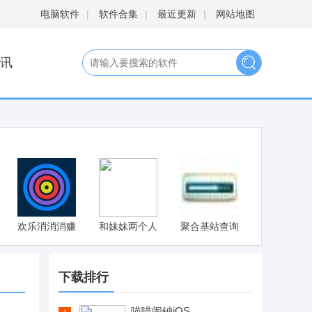
电脑软件
|
软件合集
|
最近更新
|
网站地图
讯
欢乐消消消赚
和妹妹两个人
聚合基站查询
钱版
看家安卓汉化
版 v1.0.8
下载排行
喵喵闹钟iOS