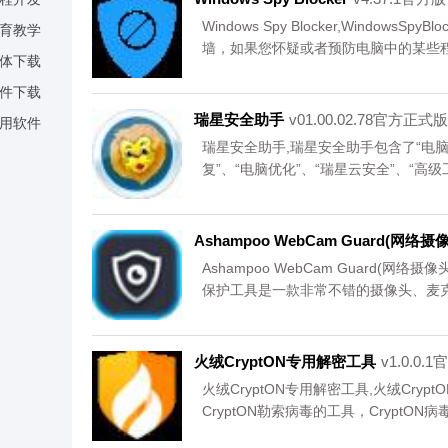
Windows Spy Blocker,Windo
育教学
墙，如果您怀疑或者预防电脑中的某些
体下载
WindowsSpyBlocker进行电脑网络
件下载
瑞星安全助手
v01.00.02.78官方正式版
用软件
瑞星安全助手,瑞星安全助手包含了“电脑体
复”、“电脑优化”、“瑞星云安全”、“高
载。
Ashampoo WebCam Guard(网络
Ashampoo WebCam Guard(网络摄
保护工具是一款非常不错的摄像头、麦
麦克风，避免被其他人的恶意程序远程控
火绒CryptON专用解密工具
v1.0.0.
火绒CryptON专用解密工具,火绒Cr
CryptON勒索病毒的工具，Crypt
用，安装火绒CryptON专用解密工具