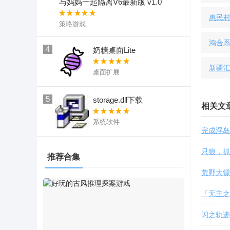
与妈妈一起隔离V6最新版 v1.0
惠民
策略游戏
鸿合
4
奶糖桌面Lite
新疆
桌面扩展
5
storage.dll下载
相关文
系统软件
完成浮岛
只狼，抓
推荐合集
荒野大镖
「无主之
闪之轨迹