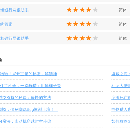
村镇银行网银助手
简体
系统管家
简体
汇和银行网银助手
简体
章
物语！揭开宝箱的秘密，解锁神
盗贼之海
住了机会，一路狩猎：用鲜柿子去
斗罗大陆
客2双持的秘诀：最快的方法
突破死亡
地3：伽马嘲讽Bug惨烈上演！」
怪物猎人
4魔法：永动机穿越时空带你
如何攻略