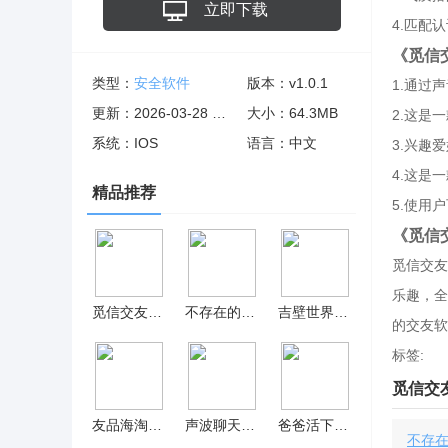
立即下载
4.匹配
《觅信
类型：
安全软件
版本：v1.0.1
1.通过
更新：2026-03-28 06:09:27
大小：64.3MB
2.这是
系统：IOS
语言：中文
3.兴趣
4.这是
精品推荐
5.使用
《觅信
觅信交友
乐趣，全
觅信交友手机版
不存在的谎言恋爱绮谭 v2.0.4
吉壁世界模拟器安卓版手游 v1.0
的交友软
标签:
觅信交
友品海淘app头部vip邀请码免费
声波聊天app
爸爸活下去内置修改器版 v2.3.11
不存在