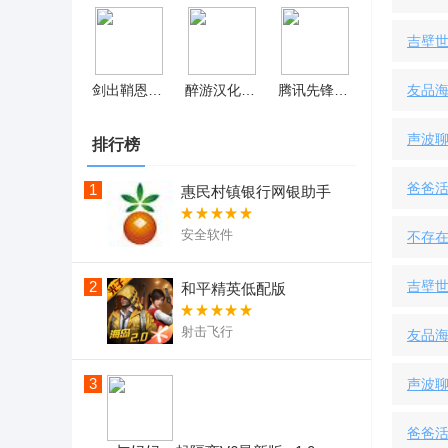
吉壁世
剑出鞘恩怨了正式版折相思 v1.0.0
醉游汉化盒子ios版
腾讯先锋无限时长正式版
友品海
声波聊
排行榜
爸爸活
1
惠民村镇银行网银助手
安全软件
不存在
2
吉壁世
和平精英低配版
射击飞行
友品海
3
声波聊
爸爸活