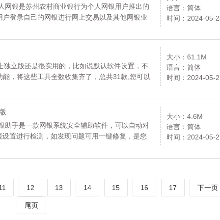
个人网银是苏州农村商业银行为个人网银用户推出的
语言：简体
用户登录自己的网银进行网上交易以及其他网银业
时间：2024-05-2
大小：61.1M
山卫士独立版还是很实用的，比如说默认软件设置，不
语言：简体
能，将这些工具全数收集齐了，总共31款,您可以
时间：2024-05-2
方版
大小：4.6M
网银助手是一款网银系统安全辅助软件，可以自动对
语言：简体
境设置进行检测，如发现问题可用一键修复，是您
时间：2024-05-2
载。
11
12
13
14
15
16
17
下一页
尾页