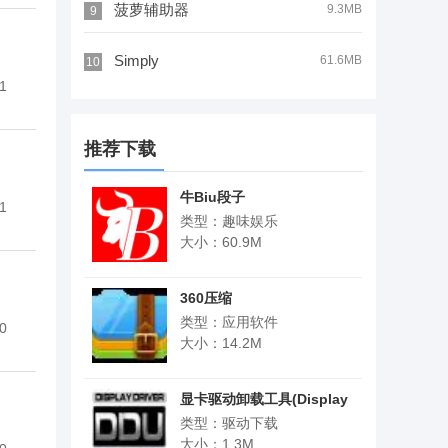
菠萝辅助器
9.3MB
9
Simply
61.6MB
10
1
推荐下载
牛Biu段子
1
类型：趣味娱乐
大小：60.9M
360压缩
类型：应用软件
0
大小：14.2M
显卡驱动卸载工具(Display
Driver Uninstaller)
类型：驱动下载
大小：1.3M