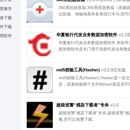
360系统急救箱,360系统急救箱（原
育教学
以快速、准确地查杀各类流行木马,您可
体下载
件下载
华夏银行代发业务数据加密软件
v2.
用软件
华夏银行代发业务数据加密软件,本软
据加密软件是专门用于加密代发业务数
软件，有需要的赶快下载吧！,您可以免
md5校验工具(Hasher)
v3.2.0汉化版
md5校验工具(Hasher),Hasher
息，或者校验两个文件的hash值是否不
MD5SUM，SHA1SUM等,您可以免费
超级巡警“感染下载者”专杀
v1.0
超级巡警“感染下载者”专杀,超级巡警“感
毒,您可以免费下载。