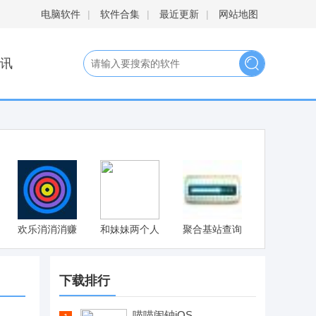
电脑软件
|
软件合集
|
最近更新
|
网站地图
讯
欢乐消消消赚
和妹妹两个人
聚合基站查询
钱版
看家安卓汉化
版 v1.0.8
下载排行
喵喵闹钟iOS