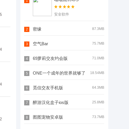
1
5
安全软件
密缘
87.3MB
2
空气Bar
75.7MB
3
4
69萝莉交友约会版
71.0MB
4
ONE一个成年的世界就够了
18.54MB
5
4
觅信交友手机版
64.3MB
6
醉游汉化盒子ios版
25.8MB
7
图图宠物安卓版
73.7MB
8
2