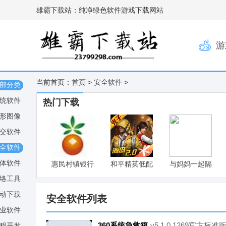
雄霸下载站：纯净绿色软件游戏下载网站
游
当前首页：
首页
>
安全软件
>
部分类
统软件
热门下载
形图像
交软件
全软件
体软件
惠民村镇银行
和平精英低配
与妈妈一起隔
网银助手
版
离V6最新版
络工具
v1.0
动下载
安全软件列表
业软件
360系统急救箱
v5.1.0.1269官方标准
程开发