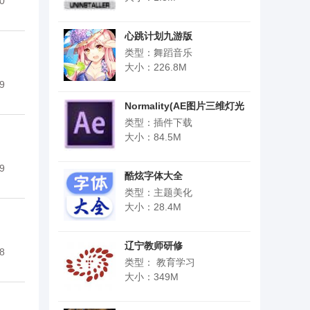
0
心跳计划九游版
类型：舞蹈音乐
大小：226.8M
9
Normality(AE图片三维灯光
插件)
类型：插件下载
大小：84.5M
9
酷炫字体大全
类型：主题美化
大小：28.4M
辽宁教师研修
8
类型： 教育学习
大小：349M