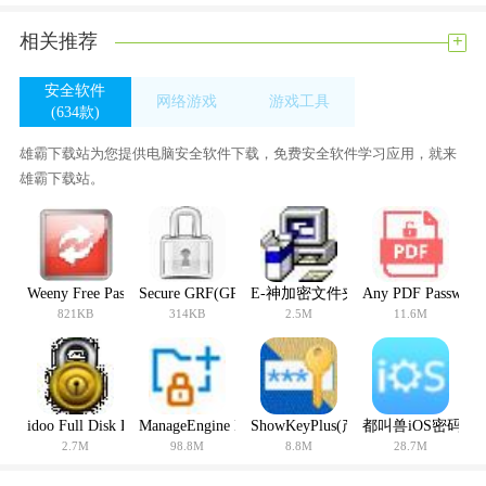
+
相关推荐
安全软件
网络游戏
游戏工具
(634款)
(0款)
(355款)
系统保护
雄霸下载站为您提供电脑安全软件下载，免费安全软件学习应用，就来
雄霸下载站。
Weeny Free Password Manager(密码管理软件)
Secure GRF(GRF加密软件)
E-神加密文件夹 V2006 Build 06013
Any PDF Passwo
821KB
314KB
2.5M
11.6M
idoo Full Disk Encryption(硬盘加密软件)
ManageEngine DataSecurity(数据访问分析)
ShowKeyPlus(产品密钥查看验证器)
都叫兽iOS密码重
2.7M
98.8M
8.8M
28.7M
备份还原