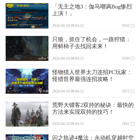
「无主之地3：伽马嘲讽Bug惨烈
上演！」
2024-04-10 09:04:12
1932
只狼，抓住了机会，一路狩猎：
用鲜柿子去找回未来！
驱动程序更新
2024-04-10 09:04:12
1930
怪物猎人世界太刀连招PC玩家：
怪猎世界最强连招攻略！
2024-04-10 09:04:12
1872
荒野大镖客2双持的秘诀：最快的
方法来实现双持的技巧！
2024-04-10 09:04:12
1841
闪之轨迹4魔法：永动机穿越时空