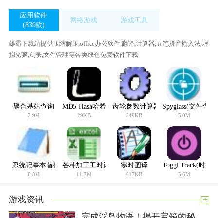
应用软件
网络游戏
游戏工具
(839款)
(34款)
(420款)
雄霸下载站提供压缩解压,office办公软件,翻译,计算器,五笔拼音输入法,虚
拟光驱,刻录,文件管理等各类绿色免费软件下载
聚合基站查询
MD5-Hash哈希值计算工具
齿轮参数计算器
Spyglass(文件查
2.9M
29KB
549KB
5.0M
系统记事本替换程序
各种加工工时计算软件
寒时图译
Toggl Track(时
6.8M
11.7M
617KB
5.6M
+
游戏资讯
完成浮岛物语！揭开宝箱的秘