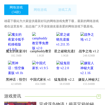
网络游戏
网络游戏
游戏工具
(34款)
(34款)
(420款)
雄霸下载站为大家提供最新好玩的网络游戏免费下载，最新的网络游戏
都在这里发布，励志做广大手游发烧友最喜爱的网络游戏下载基地。
魔女的夜宴冷狐手机移植版 v1.0.0
campbuddy教官季免费版 v2.0
星之破晓先遣服 v1.211.35
战争之地 v1.2
182.5MB
1.8GB
1.9GB
248.02MB
黑神话：悟空像素版 v0.1b
中国式家长 v1.9.5
猛鬼宿舍 v2.2.0
嫌疑人神秘大厦 v2.
42.68MB
454.5MB
58.05MB
155.04MB
+
游戏资讯
完成浮岛物语！揭开宝箱的秘