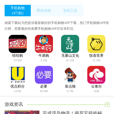
手机购物
网络游戏
游戏工具
(475款)
(21款)
(405款)
雄霸下载站为您提供最新最好的手机购物APP下载，热门手机购物APP排
行榜，想要最好的免费手机购物APP尽在本栏目。
哇哇购
牛易购
无量山文化
惊喜世界
337KB
6.3M
65.5M
25.3M
优点积分
必要
装点猫
云泰尔
123M
68.9M
6.7M
16M
+
游戏资讯
完成浮岛物语！揭开宝箱的秘