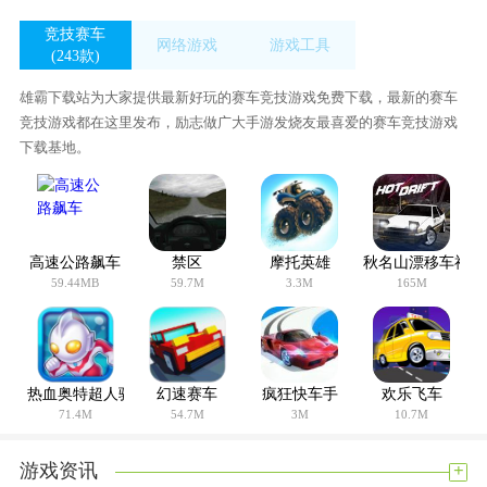
竞技赛车
网络游戏
游戏工具
(243款)
(23款)
(411款)
雄霸下载站为大家提供最新好玩的赛车竞技游戏免费下载，最新的赛车
竞技游戏都在这里发布，励志做广大手游发烧友最喜爱的赛车竞技游戏
下载基地。
高速公路飙车
禁区
摩托英雄
秋名山漂移车神
59.44MB
59.7M
3.3M
165M
热血奥特超人骑士联赛
幻速赛车
疯狂快车手
欢乐飞车
71.4M
54.7M
3M
10.7M
+
游戏资讯