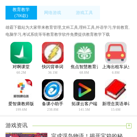
教育教学
网络游戏
游戏工具
(706款)
(38款)
(422款)
雄霸下载站为大家带来教育管理,文科工具,理科工具,外语学习,学前教育,
电脑学习,考试系统等等教育教学软件免费提供教育教学下载
对啊课堂
快闪背单词
焦点智慧教育云平台
上海出租车从业资
60.2M
36.1M
68.8M
6.8M
爱智康教师版
备课小助手
拓课云客户端
新理念英语单词记
199.6M
238.8M
141.5M
15.6M
+
游戏资讯
完成浮岛物语！揭开宝箱的秘