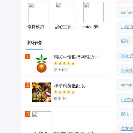
summ
修真模拟器内置修改器 v1.0.9
甜心宝贝cutehoney中文免费版 v1.5.1
catcut安卓版
小吃街
探枝
排行榜
享友
1
惠民村镇银行网银助手
安全软件
轻享
2
summ
和平精英低配版
射击飞行
小吃街
3
探枝
享友