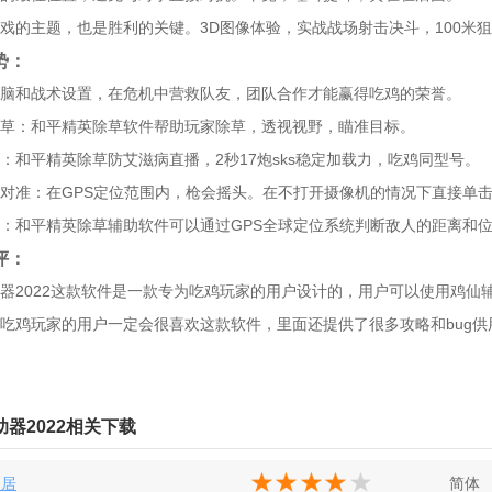
戏的主题，也是胜利的关键。3D图像体验，实战战场射击决斗，100米
势：
脑和战术设置，在危机中营救队友，团队合作才能赢得吃鸡的荣誉。
草：和平精英除草软件帮助玩家除草，透视视野，瞄准目标。
：和平精英除草防艾滋病直播，2秒17炮sks稳定加载力，吃鸡同型号。
对准：在GPS定位范围内，枪会摇头。在不打开摄像机的情况下直接单
：和平精英除草辅助软件可以通过GPS全球定位系统判断敌人的距离和
评：
器2022这款软件是一款专为吃鸡玩家的用户设计的，用户可以使用鸡仙辅
吃鸡玩家的用户一定会很喜欢这款软件，里面还提供了很多攻略和bug供
器2022相关下载
家居
简体