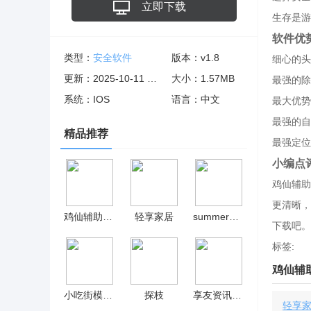
立即下载
生存是游
软件优
类型：
安全软件
版本：v1.8
细心的头
更新：2025-10-11 06:10:07
大小：1.57MB
最强的除
系统：IOS
语言：中文
最大优势
最强的自
精品推荐
最强定位
小编点
鸡仙辅助
更清晰，
鸡仙辅助器2022
轻享家居
summer田舍生活2.0安卓 v01.28.03
下载吧。
标签:
鸡仙辅助
小吃街模拟手机版 v4.2
探枝
享友资讯赚钱版
轻享