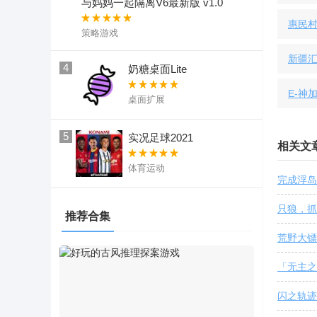
与妈妈一起隔离V6最新版 v1.0
惠民
策略游戏
新疆
4
奶糖桌面Lite
E-神加
桌面扩展
5
实况足球2021
相关文
体育运动
完成浮岛
只狼，抓
推荐合集
荒野大镖
「无主之
闪之轨迹