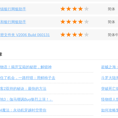
村镇银行网银助手
简体
汇和银行网银助手
简体
密文件夹 V2006 Build 060131
简体
章
物语！揭开宝箱的秘密，解锁神
盗贼之海
住了机会，一路狩猎：用鲜柿子去
斗罗大陆
客2双持的秘诀：最快的方法
突破死亡
地3：伽马嘲讽Bug惨烈上演！」
怪物猎人
4魔法：永动机穿越时空带你
如何攻略