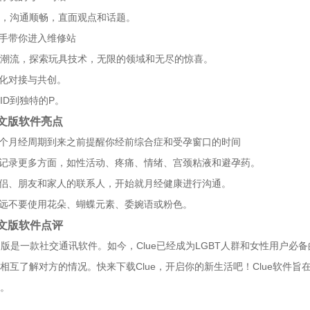
，沟通顺畅，直面观点和话题。
选手带你进入维修站
潮流，探索玩具技术，无限的领域和无尽的惊喜。
文化对接与共创。
ID到独特的P。
中文版软件亮点
一个月经周期到来之前提醒你经前综合症和受孕窗口的时间
并记录更多方面，如性活动、疼痛、情绪、宫颈粘液和避孕药。
伴侣、朋友和家人的联系人，开始就月经健康进行沟通。
永远不要使用花朵、蝴蝶元素、委婉语或粉色。
中文版软件点评
中文版是一款社交通讯软件。如今，Clue已经成为LGBT人群和女性用户
相互了解对方的情况。快来下载Clue，开启你的新生活吧！Clue软件旨
。