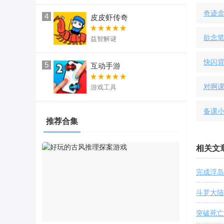
奇迹
4
皮皮虾传奇
欲念笔记
益智解谜
快闪
5
互动手游
对啊
游戏工具
备课
推荐合集
相关文
完成浮岛
斗罗大陆
突破死亡