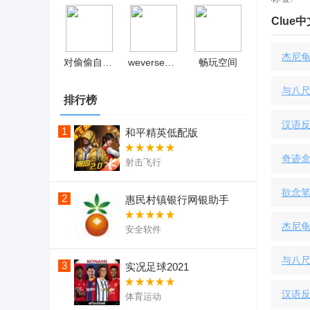
Clue
杰尼龟
对偷偷自我发电的女孩桃子移植 v1.0
weverse永久会员版
畅玩空间
与八尺
排行榜
汉语
1
和平精英低配版
奇迹
射击飞行
欲念笔记
2
惠民村镇银行网银助手
杰尼龟
安全软件
与八尺
3
实况足球2021
汉语
体育运动