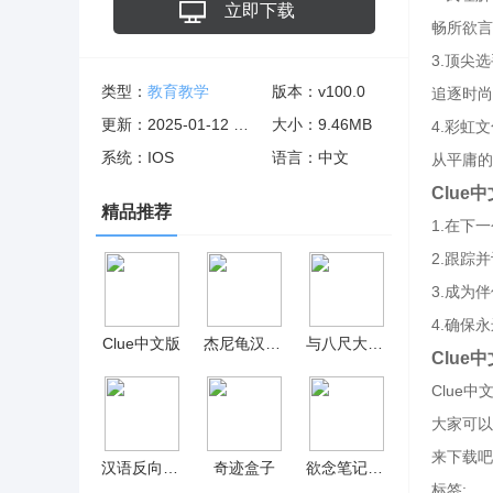
立即下载
畅所欲言
3.顶尖
类型：
教育教学
版本：v100.0
追逐时尚
更新：2025-01-12 06:10:40
大小：9.46MB
4.彩虹
系统：IOS
语言：中文
从平庸的
Clue
精品推荐
1.在下
2.跟踪
3.成为
4.确保
Clue中文版
杰尼龟汉化组安卓直装版 v1.0.0
与八尺大人的夏天回忆汉化冷狐版 v1.0
Clue
Clue
大家可以
来下载吧
汉语反向词典免费版
奇迹盒子
欲念笔记1.32安卓 v1.05
标签: