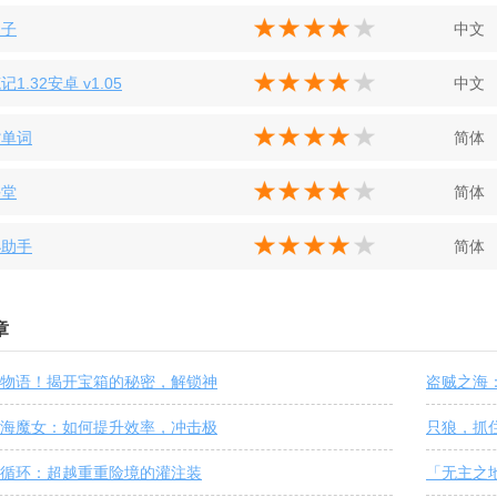
盒子
中文
1.32安卓 v1.05
中文
背单词
简体
课堂
简体
小助手
简体
章
物语！揭开宝箱的秘密，解锁神
盗贼之海
海魔女：如何提升效率，冲击极
只狼，抓
循环：超越重重险境的灌注装
「无主之