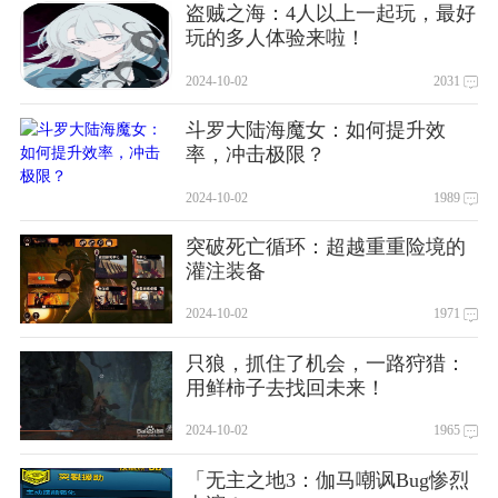
盗贼之海：4人以上一起玩，最好
玩的多人体验来啦！
2024-10-02
2031
斗罗大陆海魔女：如何提升效
率，冲击极限？
2024-10-02
1989
突破死亡循环：超越重重险境的
灌注装备
2024-10-02
1971
只狼，抓住了机会，一路狩猎：
用鲜柿子去找回未来！
2024-10-02
1965
「无主之地3：伽马嘲讽Bug惨烈