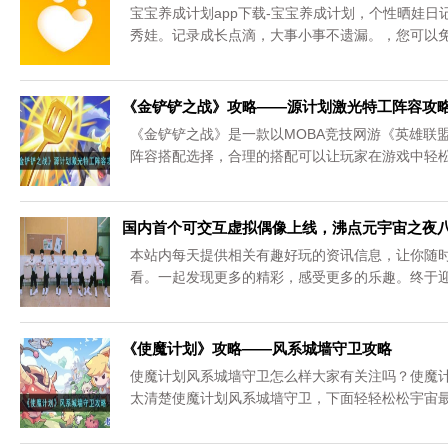
宝宝养成计划app下载-宝宝养成计划，个性晒娃
秀娃。记录成长点滴，大事小事不遗漏。，您可以
《金铲铲之战》攻略——源计划激光特工阵容攻
《金铲铲之战》是一款以MOBA竞技网游《英雄联
阵容搭配选择，合理的搭配可以让玩家在游戏中轻松
关攻略，请关注《金铲铲之战》专区。...
国内首个可交互虚拟偶像上线，沸点元宇宙之夜八
本站内每天提供相关有趣好玩的资讯信息，让你随
看。一起发现更多的精彩，感受更多的乐趣。终于迎来
《使魔计划》攻略——风系城墙守卫攻略
使魔计划风系城墙守卫怎么样大家有关注吗？使魔
太清楚使魔计划风系城墙守卫，下面轻轻松松宇宙
守卫攻略吧...，更多相关攻略，请关注《使魔计划》专